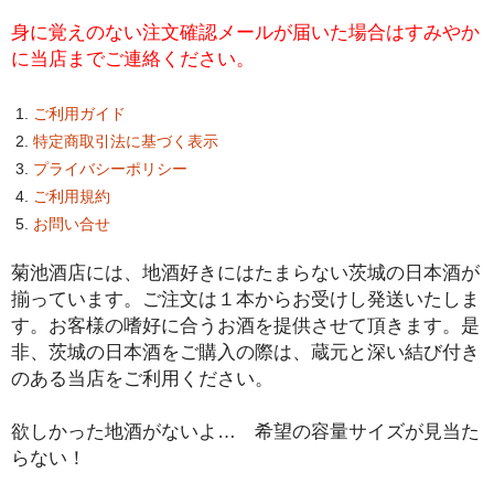
身に覚えのない注文確認メールが届いた場合はすみやか
普通酒
に当店までご連絡ください。
焼酎
ご利用ガイド
ウイスキー
特定商取引法に基づく表示
プライバシーポリシー
梅酒・リキュール
ご利用規約
ワイン
お問い合せ
食品
菊池酒店には、地酒好きにはたまらない茨城の日本酒が
揃っています。ご注文は１本からお受けし発送いたしま
お問い合せ
す。お客様の嗜好に合うお酒を提供させて頂きます。是
非、茨城の日本酒をご購入の際は、蔵元と深い結び付き
総合案内
のある当店をご利用ください。
欲しかった地酒がないよ… 希望の容量サイズが見当た
らない！