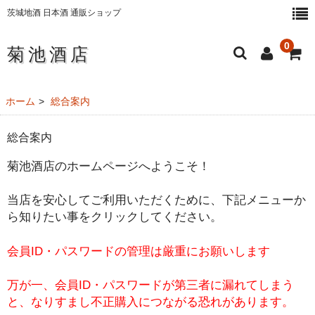
茨城地酒 日本酒 通販ショップ
0
菊池酒店
ホーム
ホーム
総合案内
日本酒・地酒
総合案内
純米大吟醸酒
菊池酒店のホームページへようこそ！
大吟醸酒
当店を安心してご利用いただくために、下記メニューか
ら知りたい事をクリックしてください。
純米吟醸酒
純米酒
会員ID・パスワードの管理は厳重にお願いします
本醸造酒
万が一、会員ID・パスワードが第三者に漏れてしまう
と、なりすまし不正購入につながる恐れがあります。
にごり酒