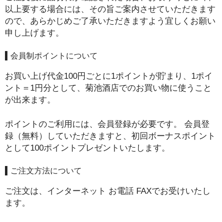
以上要する場合には、その旨ご案内させていただきます
普通酒
ので、あらかじめご了承いただきますよう宜しくお願い
申し上げます。
焼酎
会員制ポイントについて
ウイスキー
お買い上げ代金100円ごとに1ポイントが貯まり、1ポイ
梅酒・リキュール
ント＝1円分として、菊池酒店でのお買い物に使うこと
ワイン
が出来ます。
食品
ポイントのご利用には、会員登録が必要です。 会員登
録（無料）していただきますと、初回ボーナスポイント
お問い合せ
として100ポイントプレゼントいたします。
総合案内
ご注文方法について
ご注文は、
インターネット
お電話
FAX
でお受けいたし
ます。