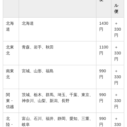
ル
便
北海
北海道
1430
＋
道
円
330
円
北東
青森、岩手、秋田
1100
＋
北
円
330
円
南東
宮城、山形、福島
990
＋
北
円
330
円
関
茨城、栃木、群馬、埼玉、千葉、東京、
990
＋
東・
神奈川、山梨、新潟、長野
円
330
信越
円
北
富山、石川、福井、静岡、愛知、三重、
990
＋
陸・
岐阜
円
330