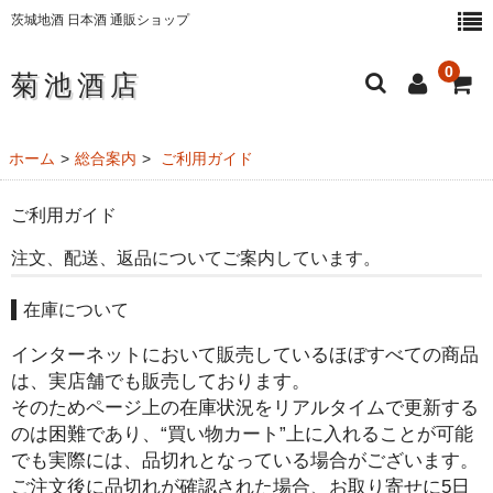
茨城地酒 日本酒 通販ショップ
0
菊池酒店
ホーム
ホーム
総合案内
ご利用ガイド
日本酒・地酒
ご利用ガイド
純米大吟醸酒
注文、配送、返品についてご案内しています。
大吟醸酒
在庫について
純米吟醸酒
インターネットにおいて販売しているほぼすべての商品
は、実店舗でも販売しております。
純米酒
そのためページ上の在庫状況をリアルタイムで更新する
のは困難であり、“買い物カート”上に入れることが可能
本醸造酒
でも実際には、品切れとなっている場合がございます。
にごり酒
ご注文後に品切れが確認された場合、お取り寄せに5日