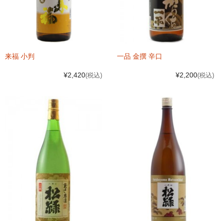
普通酒
焼酎
来福 小判
一品 金撰 辛口
ウイスキー
¥2,420
¥2,200
(税込)
(税込)
梅酒・リキュール
ワイン
食品
お問い合せ
総合案内