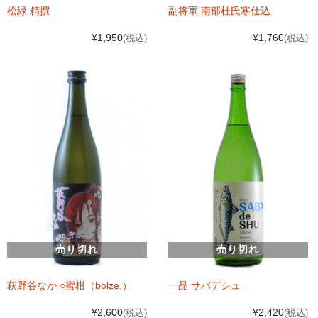
松緑 精撰
副将軍 南部杜氏寒仕込
¥1,950
¥1,760
(税込)
(税込)
売り切れ
売り切れ
萩野谷なか ○蜜柑（bolze.）
一品 サバデシュ
¥2,600
¥2,420
(税込)
(税込)