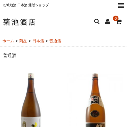
茨城地酒 日本酒 通販ショップ
0
菊池酒店
ホーム
ホーム
商品
日本酒
普通酒
日本酒・地酒
普通酒
純米大吟醸酒
大吟醸酒
純米吟醸酒
純米酒
本醸造酒
にごり酒