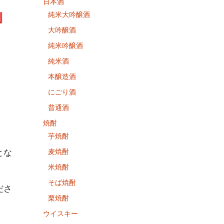
日本酒
純米大吟醸酒
大吟醸酒
純米吟醸酒
純米酒
本醸造酒
にごり酒
普通酒
焼酎
芋焼酎
麦焼酎
とな
米焼酎
そば焼酎
ださ
栗焼酎
ウイスキー