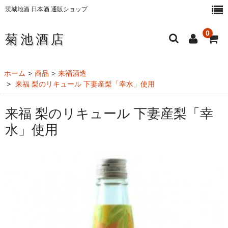
茨城地酒 日本酒 通販ショップ
0
菊池酒店
ホーム
ホーム
商品
来福酒造
来福 梨のリキュール 下妻産梨「幸水」使用
日本酒・地酒
来福 梨のリキュール 下妻産梨「幸
純米大吟醸酒
水」使用
大吟醸酒
純米吟醸酒
純米酒
本醸造酒
にごり酒