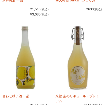
水戸梅酒 一品
寒天梅酒 Jellica（ジェリカ）
¥1,540
¥638
(税込)
(税込)
¥3,080
(税込)
合わせ柚子酒 一品
来福 梨のリキュール・プレミ
アム