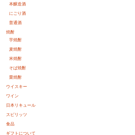
本醸造酒
にごり酒
普通酒
焼酎
芋焼酎
麦焼酎
米焼酎
そば焼酎
栗焼酎
ウイスキー
ワイン
日本リキュール
スピリッツ
食品
ギフトについて