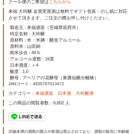
クール便のご希望は
こちらから
来福 大吟醸 金賞受賞酒は無料でギフト包装・のし紙に対応
させて頂きます。ご注文の際お申し付けください。
製造元 : 来福酒造（茨城県筑西市）
特定名称 : 大吟醸
原材料 : 米・米麹・醸造アルコール
原料米 : 山田錦
精米歩合 : 40％
アルコール度数 : 16度
日本酒度 : ＋4
酸度 : 1.0
酵母 : アベリアの花酵母（東農短醸分離株）
JANコード：4935707013472
カテゴリー：
来福酒造
日本酒
大吟醸酒
この商品の閲覧者数：6,602 人
20歳未満の酒類の購入や飲酒は禁止されており、酒類の販売に年齢確