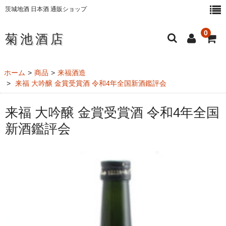
茨城地酒 日本酒 通販ショップ
0
菊池酒店
ホーム
ホーム
商品
来福酒造
来福 大吟醸 金賞受賞酒 令和4年全国新酒鑑評会
日本酒・地酒
来福 大吟醸 金賞受賞酒 令和4年全国
純米大吟醸酒
新酒鑑評会
大吟醸酒
純米吟醸酒
純米酒
本醸造酒
にごり酒