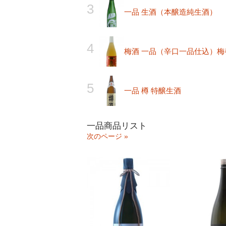
一品 生酒（本醸造純生酒）
梅酒 一品（辛口一品仕込）
一品 樽 特醸生酒
一品商品リスト
次のページ »