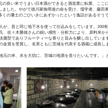
元の良い米でうまい日本酒ができると酒造業に転業、ここ
しました。やがて徳川家御用達の命を受け、儒学者、藤田
多くの藩士のごひいきにあずかったという逸話があるそう
人が、昔と同じ地下水を使って仕込みをしています。200
氏、佐々木勝雄さんの鋭い感性・分析力により、原料米か
淡麗型でありフルーティーな香りと旨みを醸し出していま
の金賞を受賞し、名実ともに茨城を代表する酒蔵に成長し
地元の米、水を大切に、茨城の地酒を造りたいんです。」