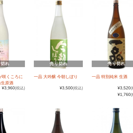
り切れ
売り切れ
売り切れ
が咲くころに
一品 大吟醸 今朝しぼり
一品 特別純米 生酒
過生原酒
¥3,960
¥3,500
¥3,520
(税込)
(税込)
¥1,760