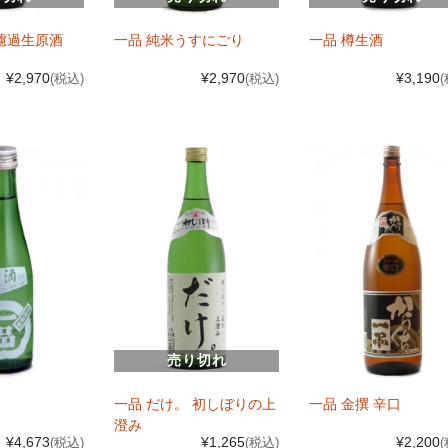
濾過生原酒
一品 純米うすにごり
一品 樽生酒
¥2,970
¥2,970
¥3,190
(税込)
(税込)
売り切れ
一品 だけ。 初しぼりの上
一品 金撰 辛口
澄み
¥4,673
¥1,265
¥2,200
(税込)
(税込)