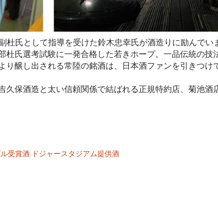
と副杜氏として指導を受けた鈴木忠幸氏が酒造りに励んでい
部杜氏選考試験に一発合格した若きホープ。一品伝統の技
より醸し出される常陸の銘酒は、日本酒ファンを引きつけ
吉久保酒造と太い信頼関係で結ばれる正規特約店、菊池酒
ダル受賞酒 ドジャースタジアム提供酒