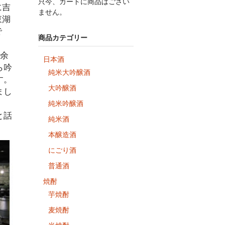
只今、カートに商品はござい
に吉
ません。
東湖
で
商品カテゴリー
有余
日本酒
ら吟
純米大吟醸酒
す。
大吟醸酒
まし
純米吟醸酒
と話
純米酒
本醸造酒
にごり酒
普通酒
焼酎
芋焼酎
麦焼酎