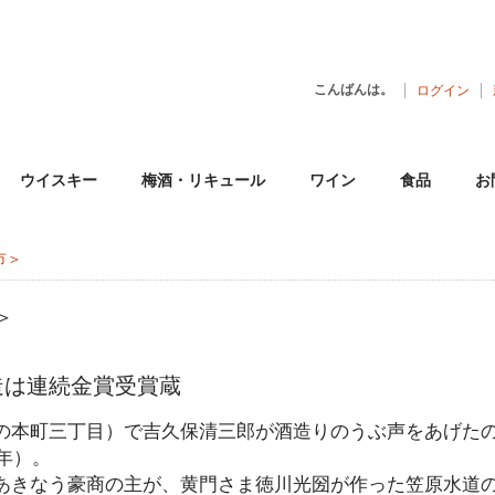
こんばんは。
ログイン
ウイスキー
梅酒・リキュール
ワイン
食品
お
市＞
＞
造は連続金賞受賞蔵
の本町三丁目）で吉久保清三郎が酒造りのうぶ声をあげた
0年）。
あきなう豪商の主が、黄門さま徳川光圀が作った笠原水道