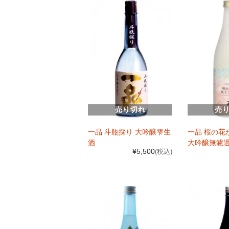
売り切れ
売
一品 斗瓶採り 大吟醸雫生
一品 桜の花
酒
大吟醸無濾
¥5,500
(税込)